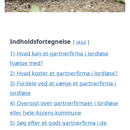
Indholdsfortegnelse
skjul
1)
Hvad kan et gartnerfirma i Jordløse
hjælpe med?
2)
Hvad koster et gartnerfirma i Jordløse?
3)
Fordele ved at vælge et gartnerfirma i
Jordløse
4)
Oversigt over gartnerfirmaer i Jordløse
eller hele Assens kommune
5)
Søg efter et godt gartnerfirma i de