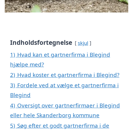
Indholdsfortegnelse
skjul
1)
Hvad kan et gartnerfirma i Blegind
hjælpe med?
2)
Hvad koster et gartnerfirma i Blegind?
3)
Fordele ved at vælge et gartnerfirma i
Blegind
4)
Oversigt over gartnerfirmaer i Blegind
eller hele Skanderborg kommune
5)
Søg efter et godt gartnerfirma i de