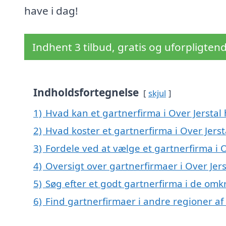
have i dag!
Indhent 3 tilbud, gratis og uforpligten
Indholdsfortegnelse
skjul
1)
Hvad kan et gartnerfirma i Over Jerstal
2)
Hvad koster et gartnerfirma i Over Jerst
3)
Fordele ved at vælge et gartnerfirma i O
4)
Oversigt over gartnerfirmaer i Over Je
5)
Søg efter et godt gartnerfirma i de omkr
6)
Find gartnerfirmaer i andre regioner a