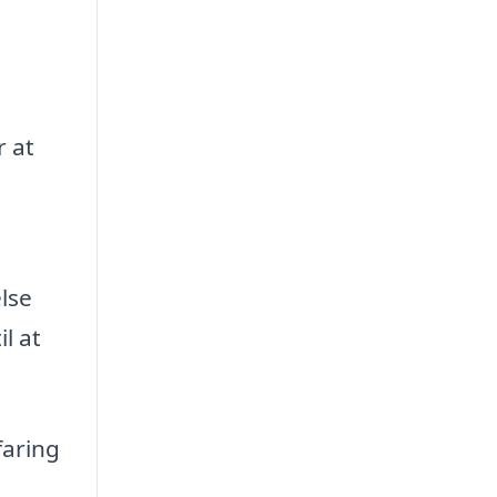
 at
else
l at
faring