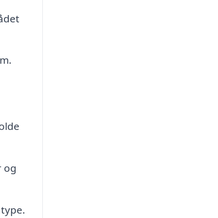
rådet
rm.
olde
r og
dtype.