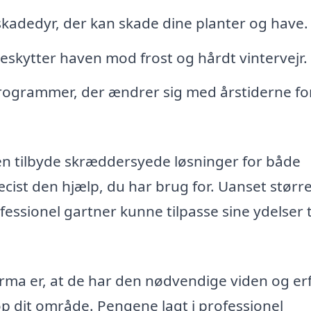
kadedyr, der kan skade dine planter og have.
skytter haven mod frost og hårdt vintervejr.
rogrammer, der ændrer sig med årstiderne for
den tilbyde skræddersyede løsninger for både
æcist den hjælp, du har brug for. Uanset størr
fessionel gartner kunne tilpasse sine ydelser ti
firma er, at de har den nødvendige viden og er
top dit område. Pengene lagt i professionel