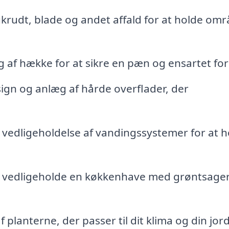
ukrudt, blade og andet affald for at holde om
g af hække for at sikre en pæn og ensartet fo
ign og anlæg af hårde overflader, der
g vedligeholdelse af vandingssystemer for at h
og vedligeholde en køkkenhave med grøntsage
f planterne, der passer til dit klima og din jor