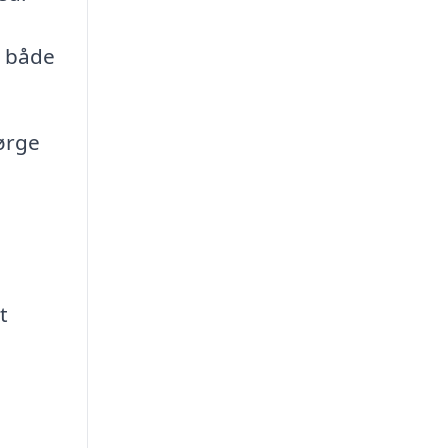
r både
sørge
t