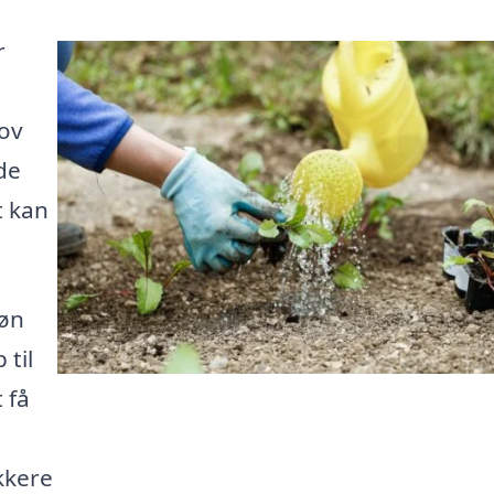
r
hov
de
t kan
.
øn
 til
 få
kkere