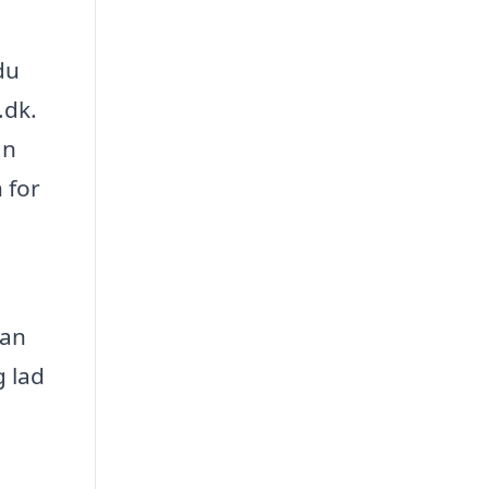
du
.dk.
an
 for
kan
g lad