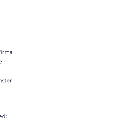
firma
e
mster
e
ed: