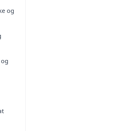
ke og
g
 og
at