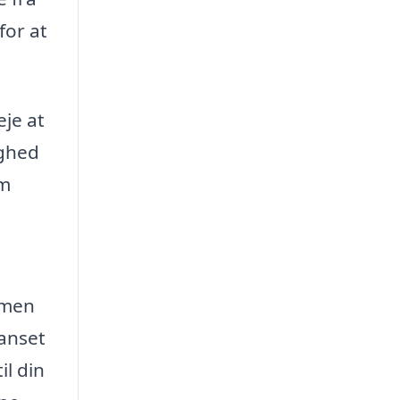
for at
eje at
ighed
om
 men
Uanset
il din