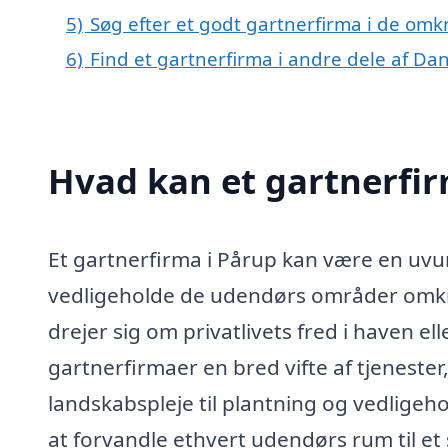
5)
Søg efter et godt gartnerfirma i de omk
6)
Find et gartnerfirma i andre dele af D
Hvad kan et gartnerfi
Et gartnerfirma i Pårup kan være en uvur
vedligeholde de udendørs områder omkri
drejer sig om privatlivets fred i haven e
gartnerfirmaer en bred vifte af tjenester
landskabspleje til plantning og vedligeh
at forvandle ethvert udendørs rum til 