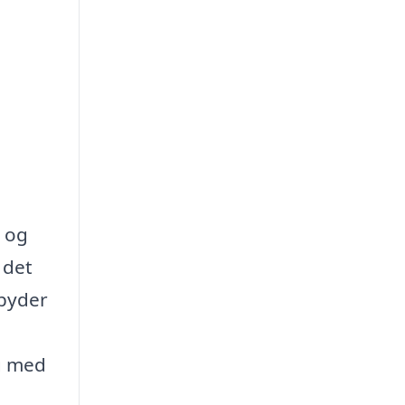
e og
 det
lbyder
ig med