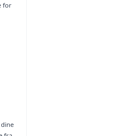
 for
 dine
e fra