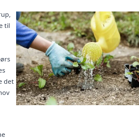
rup,
 til
dørs
es
e det
ehov
ne