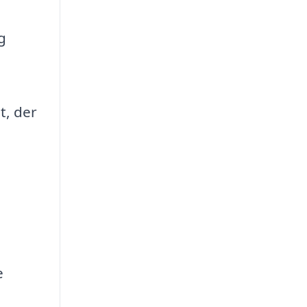
g
t, der
e