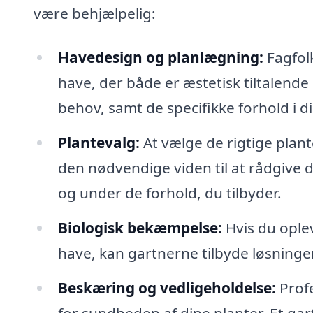
være behjælpelig:
Havedesign og planlægning:
Fagfolk
have, der både er æstetisk tiltalende 
behov, samt de specifikke forhold i d
Plantevalg:
At vælge de rigtige plan
den nødvendige viden til at rådgive d
og under de forhold, du tilbyder.
Biologisk bekæmpelse:
Hvis du ople
have, kan gartnerne tilbyde løsninger
Beskæring og vedligeholdelse:
Profe
for sundheden af dine planter. Et gar