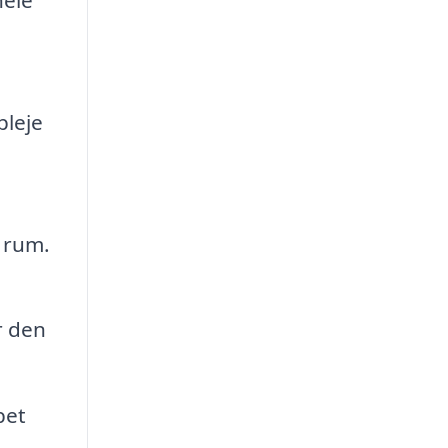
pleje
 rum.
r den
bet