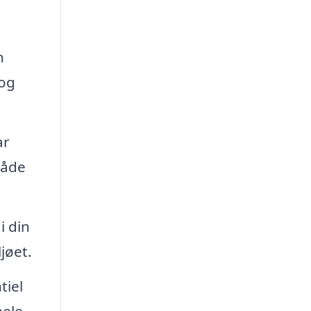
n
 og
ar
råde
i din
jøet.
tiel
hele