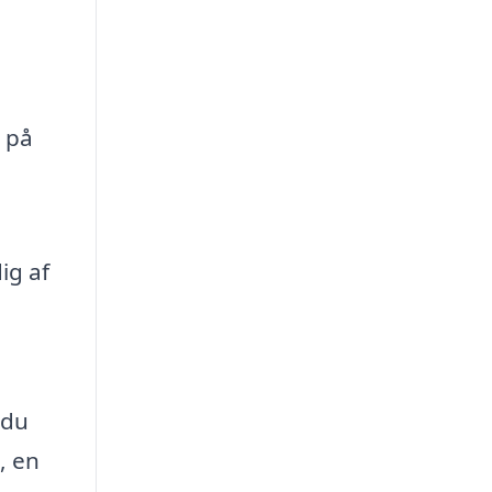
e på
ig af
 du
, en