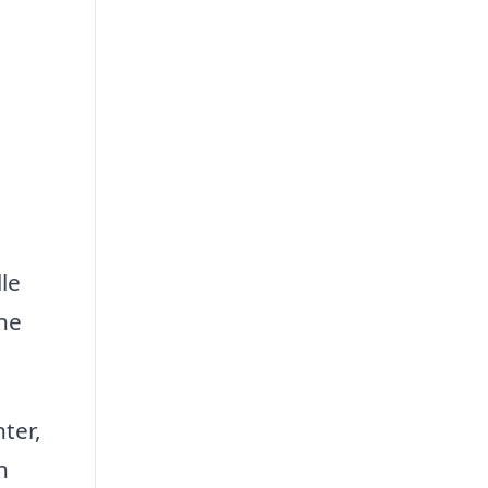
le
ine
nter,
n