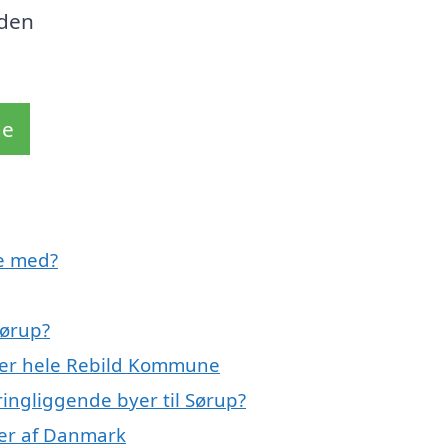
 den
de
pe med?
Sørup?
ller hele Rebild Kommune
ringliggende byer til Sørup?
oner af Danmark