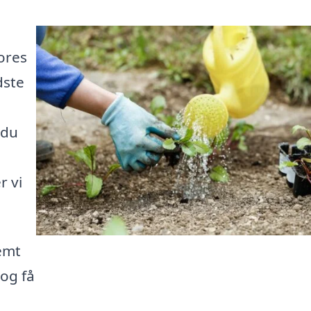
ores
dste
 du
r vi
emt
og få