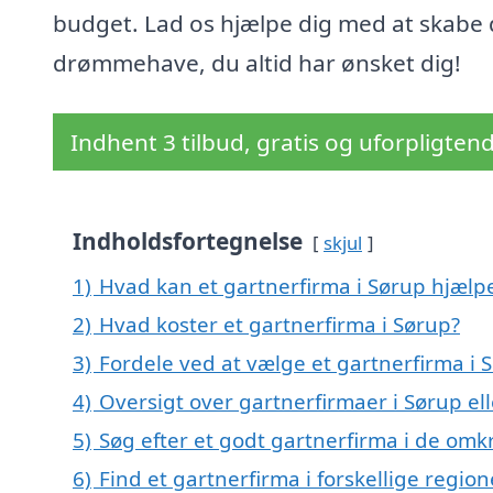
budget. Lad os hjælpe dig med at skabe
drømmehave, du altid har ønsket dig!
Indhent 3 tilbud, gratis og uforpligten
Indholdsfortegnelse
skjul
1)
Hvad kan et gartnerfirma i Sørup hjæl
2)
Hvad koster et gartnerfirma i Sørup?
3)
Fordele ved at vælge et gartnerfirma i 
4)
Oversigt over gartnerfirmaer i Sørup e
5)
Søg efter et godt gartnerfirma i de omk
6)
Find et gartnerfirma i forskellige regi