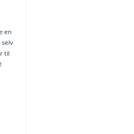
e en
 selv
 til
!