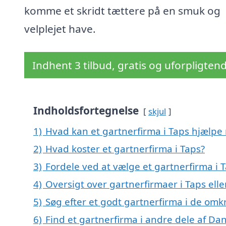
komme et skridt tættere på en smuk og
velplejet have.
Indhent 3 tilbud, gratis og uforpligten
Indholdsfortegnelse
skjul
1)
Hvad kan et gartnerfirma i Taps hjælpe
2)
Hvad koster et gartnerfirma i Taps?
3)
Fordele ved at vælge et gartnerfirma i 
4)
Oversigt over gartnerfirmaer i Taps el
5)
Søg efter et godt gartnerfirma i de omk
6)
Find et gartnerfirma i andre dele af D