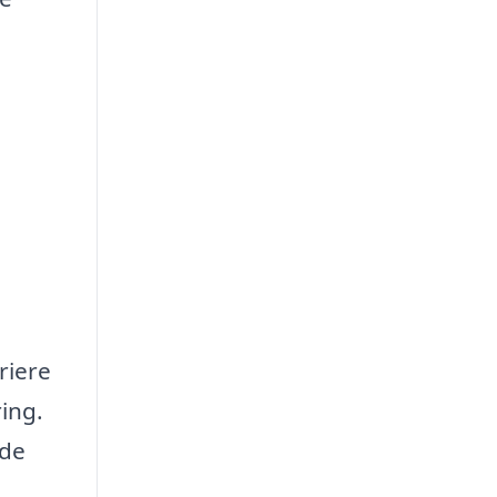
riere
ing.
 de