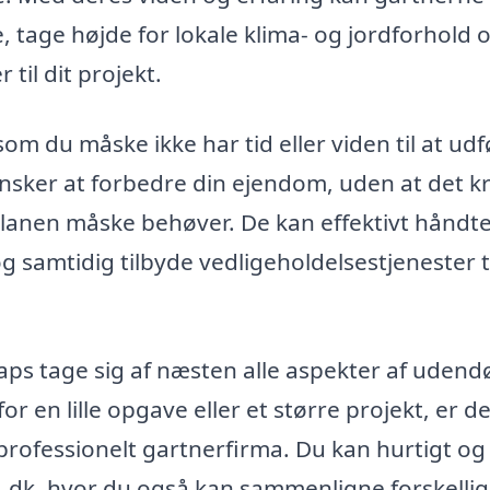
, tage højde for lokale klima- og jordforhold 
til dit projekt.
m du måske ikke har tid eller viden til at udf
 ønsker at forbedre din ejendom, uden at det 
nen måske behøver. De kan effektivt håndt
 samtidig tilbyde vedligeholdelsestjenester t
ps tage sig af næsten alle aspekter af udend
r en lille opgave eller et større projekt, er d
 professionelt gartnerfirma. Du kan hurtigt o
dk, hvor du også kan sammenligne forskelli