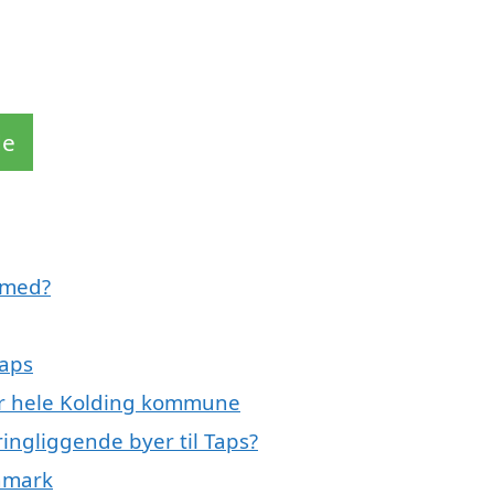
de
 med?
Taps
ler hele Kolding kommune
ringliggende byer til Taps?
anmark