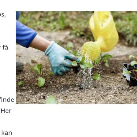
ps,
 få
finde
 Her
u kan