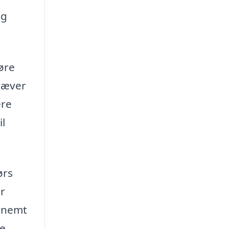
og
øre
kræver
ere
il
ørs
er
g nemt
ge