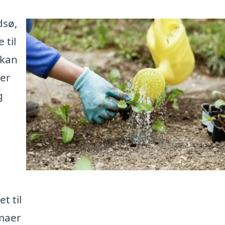
dsø,
 til
 kan
der
g
t til
maer