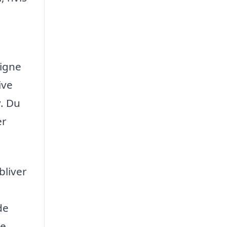
ligne
ive
. Du
er
bliver
de
te