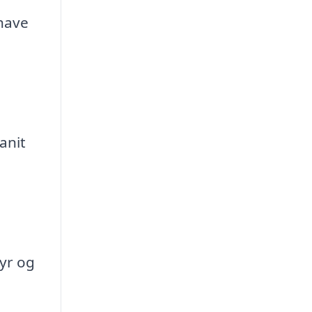
 have
anit
yr og