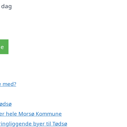
i dag
de
pe med?
Tødsø
eller hele Morsø Kommune
ringliggende byer til Tødsø