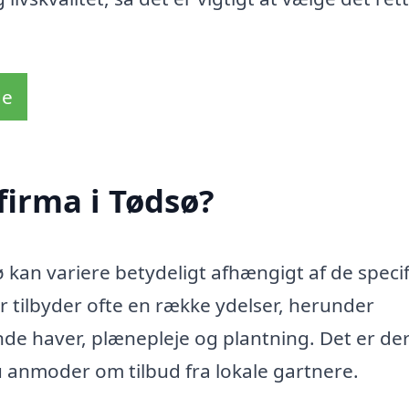
de
firma i Tødsø?
ø kan variere betydeligt afhængigt af de speci
er tilbyder ofte en række ydelser, herunder
de haver, plænepleje og plantning. Det er de
u anmoder om tilbud fra lokale gartnere.