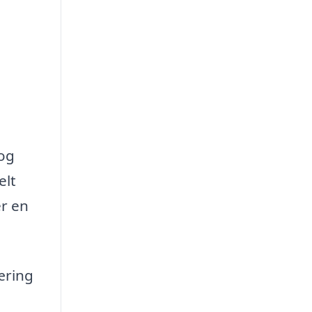
 og
elt
r en
æring