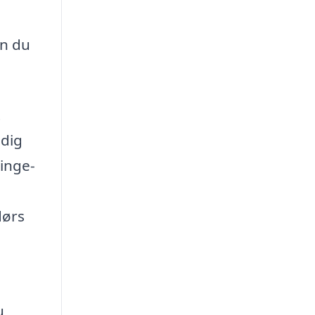
an du
t
 dig
linge-
dørs
u