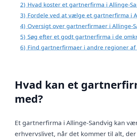
2)
Hvad koster et gartnerfirma i Allinge-S
3)
Fordele ved at vælge et gartnerfirma i 
4)
Oversigt over gartnerfirmaer i Allinge
5)
Søg efter et godt gartnerfirma i de omk
6)
Find gartnerfirmaer i andre regioner a
Hvad kan et gartnerfir
med?
Et gartnerfirma i Allinge-Sandvig kan væ
erhvervslivet, når det kommer til alt, der