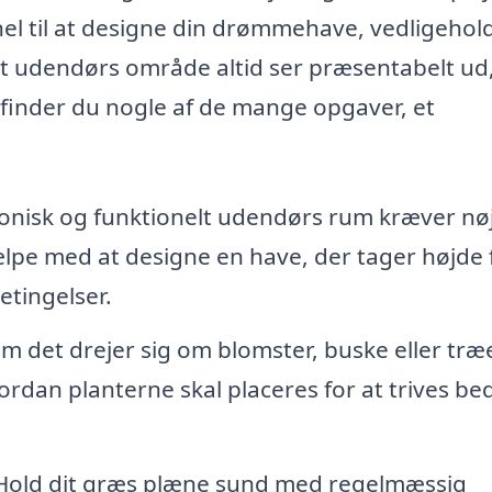
el til at designe din drømmehave, vedligehol
 dit udendørs område altid ser præsentabelt ud
 finder du nogle af de mange opgaver, et
monisk og funktionelt udendørs rum kræver nø
lpe med at designe en have, der tager højde 
etingelser.
m det drejer sig om blomster, buske eller træe
rdan planterne skal placeres for at trives be
 Hold dit græs plæne sund med regelmæssig