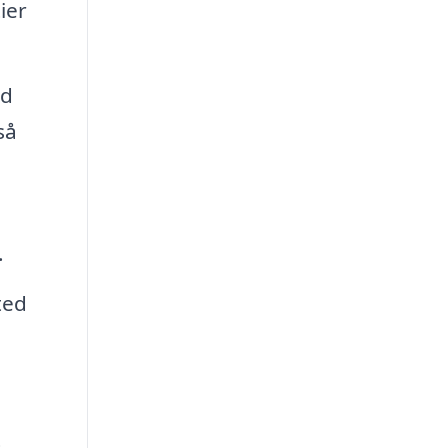
ier
nd
så
.
ted
t