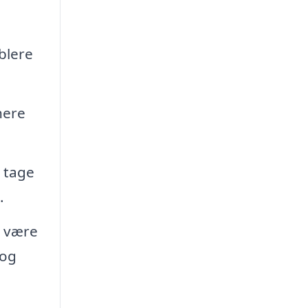
blere
nere
n tage
.
n være
 og