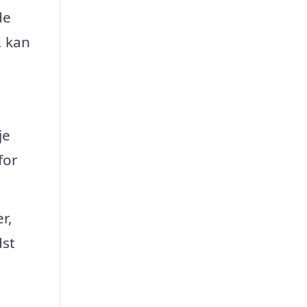
de
, kan
je
for
r,
dst