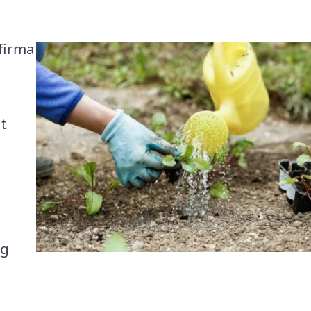
rfirma
at
og