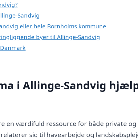
andvig?
Allinge-Sandvig
-Sandvig eller hele Bornholms kommune
ringliggende byer til Allinge-Sandvig
f Danmark
ma i Allinge-Sandvig hjæl
re en værdifuld ressource for både private og
 relaterer sig til havearbejde og landskabsplej