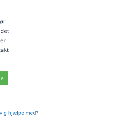
Gør
 det
ker
takt
de
dvig hjælpe med?