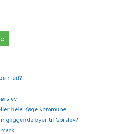
de
lpe med?
Gørslev
 eller hele Køge kommune
ringliggende byer til Gørslev?
anmark