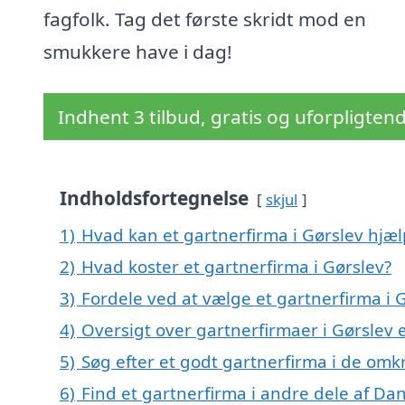
fagfolk. Tag det første skridt mod en
smukkere have i dag!
Indhent 3 tilbud, gratis og uforpligten
Indholdsfortegnelse
skjul
1)
Hvad kan et gartnerfirma i Gørslev hjæ
2)
Hvad koster et gartnerfirma i Gørslev?
3)
Fordele ved at vælge et gartnerfirma i 
4)
Oversigt over gartnerfirmaer i Gørslev
5)
Søg efter et godt gartnerfirma i de omk
6)
Find et gartnerfirma i andre dele af D