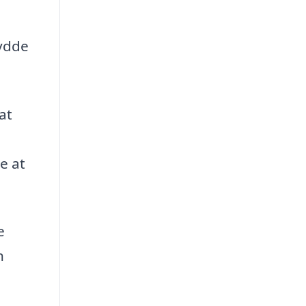
rydde
at
e at
e
n