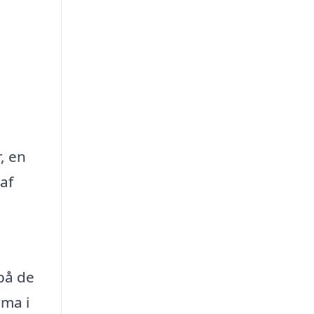
, en
af
på de
rma i