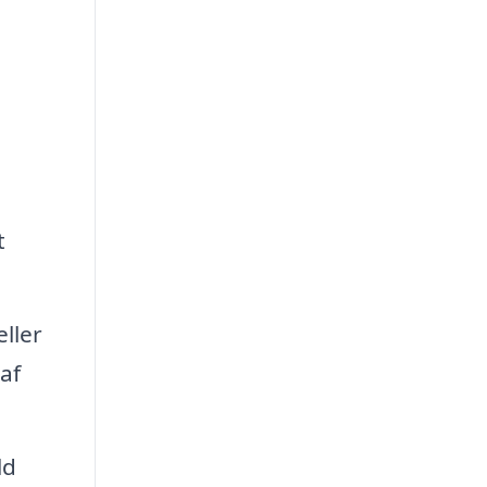
t
ller
af
ld