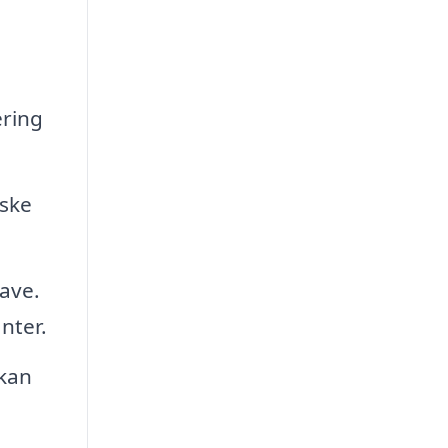
n
ering
uske
ave.
nter.
 kan