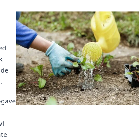
ed
k
åde
.
pgave
vi
nte