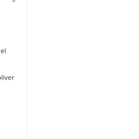
el
liver