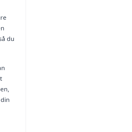
ere
en
 så du
an
t
sen,
 din