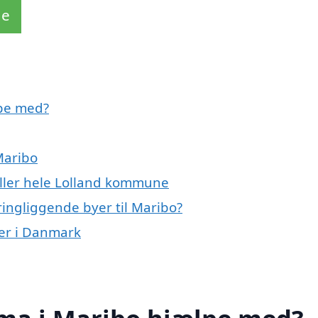
de
lpe med?
Maribo
eller hele Lolland kommune
ringliggende byer til Maribo?
ner i Danmark