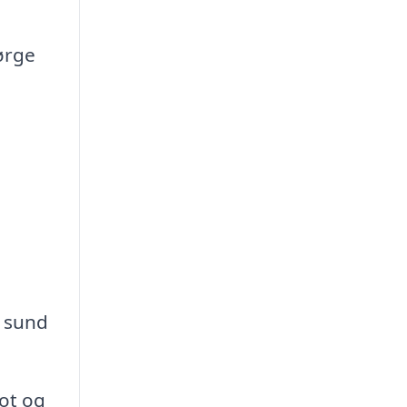
ørge
n sund
lot og