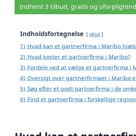
Indhent 3 tilbud, gratis og uforpligten
Indholdsfortegnelse
skjul
1)
Hvad kan et gartnerfirma i Maribo hjæ
2)
Hvad koster et gartnerfirma i Maribo?
3)
Fordele ved at vælge et gartnerfirma i 
4)
Oversigt over gartnerfirmaer i Maribo 
5)
Søg efter et godt gartnerfirma i de omk
6)
Find et gartnerfirma i forskellige regio