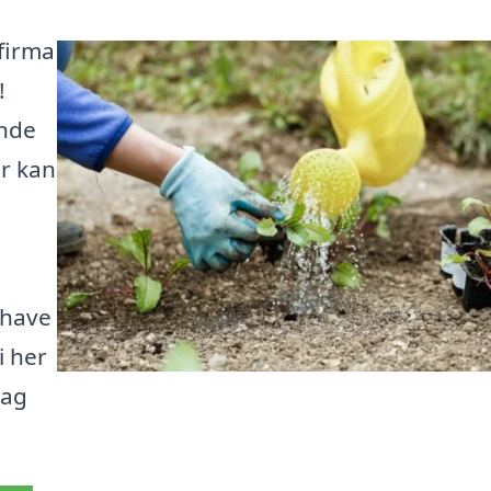
rfirma
!
inde
er kan
 have
i her
tag