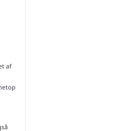
t af
 netop
gså