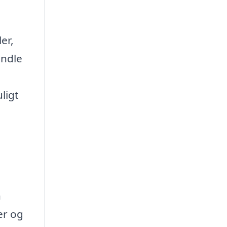
er,
andle
ligt
n
er og