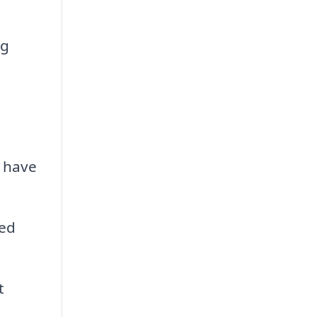
og
n have
med
t