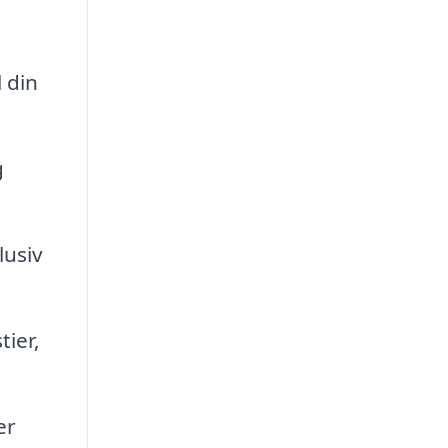
l din
g
lusiv
ier,
er