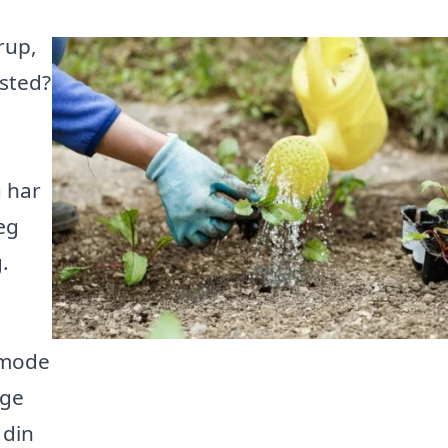
rup,
isted?
 har
æg
.
nmode
lge
 din