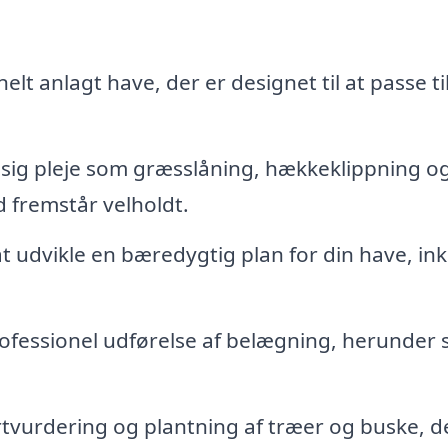
lt anlagt have, der er designet til at passe ti
ig pleje som græsslåning, hækkeklippning o
 fremstår velholdt.
at udvikle en bæredygtig plan for din have, ink
ofessionel udførelse af belægning, herunder st
tvurdering og plantning af træer og buske, d