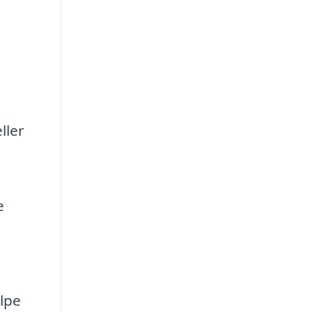
ller
e
lpe