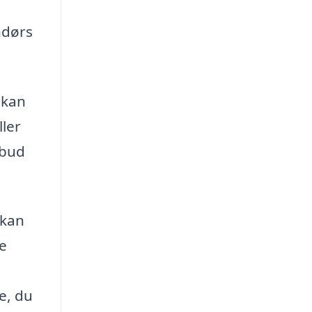
ndørs
 kan
ller
lbud
 kan
te
e, du