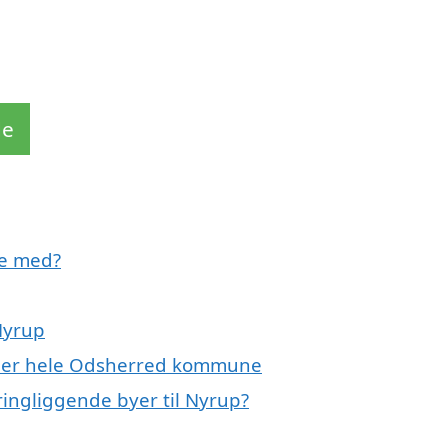
de
pe med?
Nyrup
eller hele Odsherred kommune
ringliggende byer til Nyrup?