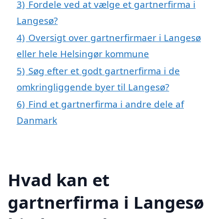
3)
Fordele ved at vælge et gartnerfirma i
Langesø?
4)
Oversigt over gartnerfirmaer i Langesø
eller hele Helsingør kommune
5)
Søg efter et godt gartnerfirma i de
omkringliggende byer til Langesø?
6)
Find et gartnerfirma i andre dele af
Danmark
Hvad kan et
gartnerfirma i Langesø