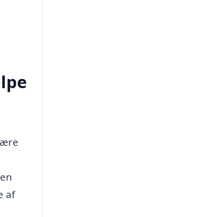
lpe
være
den
e af