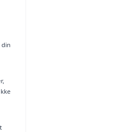
 din
r,
ikke
t