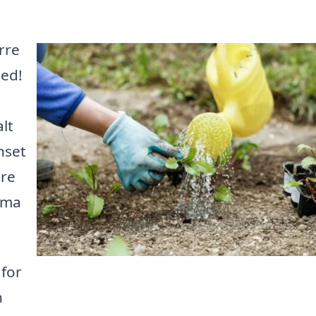
rre
ted!
lt
nset
ore
irma
 for
n