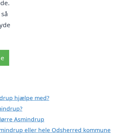
jde.
 så
nyde
de
ndrup hjælpe med?
mindrup?
 Nørre Asmindrup
Asmindrup eller hele Odsherred kommune