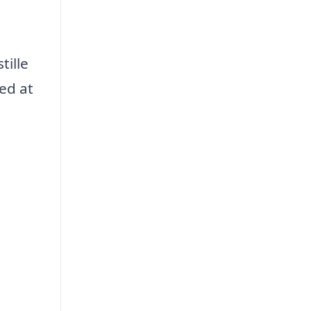
tille
ved at