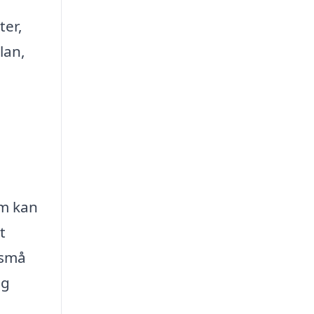
ter,
lan,
am kan
t
 små
ig